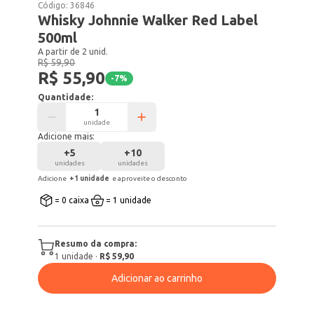
Código:
36846
Whisky Johnnie Walker Red Label
500ml
A partir de 2 unid.
R$ 59,90
R$ 55,90
-
7
%
Quantidade:
unidade
Adicione mais:
+
5
+
10
unidades
unidades
Adicione
+
1
unidade
e aproveite o desconto
= 0 caixa
= 1 unidade
Resumo da compra:
1
unidade
·
R$ 59,90
Adicionar ao carrinho