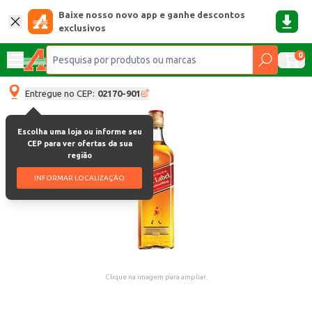
Baixe nosso novo app e ganhe descontos
exclusivos
0
Entregue no CEP:
02170-901
Escolha uma loja ou informe seu
CEP para ver ofertas da sua
região
INFORMAR LOCALIZAÇÃO
Clique na imagem para ampliar.