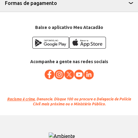
Marca: Johnnie Walker
Formas de pagamento
Departamento: Bebidas
Categoria: Whisky
Conteúdo: 500ml
EAN: 5000267014401
Baixe o aplicativo Meu Atacadão
Acompanhe a gente nas redes sociais
Racismo é crime.
Denuncie. Disque 100 ou procure a Delegacia de Polícia
Civil mais próxima ou o Ministério Público.