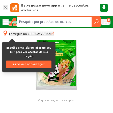
Baixe nosso novo app e ganhe descontos
exclusivos
0
Entregue no CEP:
02170-901
Escolha uma loja ou informe seu
CEP para ver ofertas da sua
região
INFORMAR LOCALIZAÇÃO
Clique na imagem para ampliar.