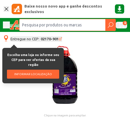
Baixe nosso novo app e ganhe descontos
exclusivos
0
Entregue no CEP:
02170-901
Escolha uma loja ou informe seu
CEP para ver ofertas da sua
região
INFORMAR LOCALIZAÇÃO
Clique na imagem para ampliar.