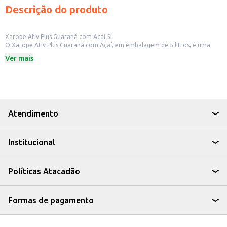
Descrição do produto
Xarope Ativ Plus Guaraná com Açaí 5L
O Xarope Ativ Plus Guaraná com Açaí, em embalagem de 5 litros, é uma
opção para quem busca praticidade e sabor. Ideal para estabelecimentos
Ver mais
comerciais como lanchonetes, bares e restaurantes, o xarope oferece um
preparo rápido e fácil de bebidas refrescantes.
Dicas de Uso:
Prepare deliciosos sucos e refrescos, adicionando água ou água com gás.
Utilize em coquetéis e drinks, adicionando um toque de sabor e cor.
Sirva em eventos e festas, oferecendo uma opção saborosa e econômica.
Com o Xarope Ativ Plus Guaraná com Açaí, você garante um produto com
Atendimento
bom rendimento e sabor, ideal para atender às necessidades do seu
negócio ou para ter em casa.
Institucional
Políticas Atacadão
Formas de pagamento