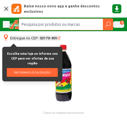
Baixe nosso novo app e ganhe descontos
exclusivos
0
Entregue no CEP:
02170-901
Escolha uma loja ou informe seu
CEP para ver ofertas da sua
região
INFORMAR LOCALIZAÇÃO
Clique na imagem para ampliar.