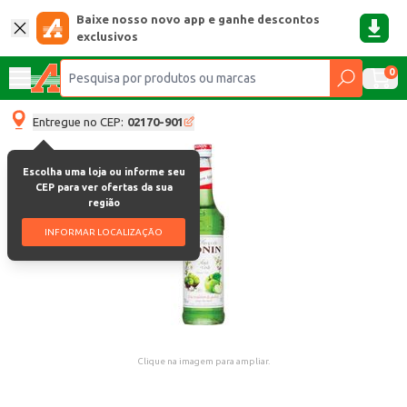
Baixe nosso novo app e ganhe descontos
exclusivos
0
Entregue no CEP:
02170-901
Escolha uma loja ou informe seu
CEP para ver ofertas da sua
região
INFORMAR LOCALIZAÇÃO
Clique na imagem para ampliar.