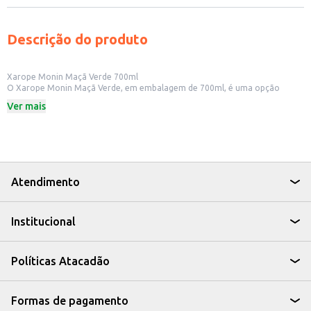
Descrição do produto
Xarope Monin Maçã Verde 700ml
O Xarope Monin Maçã Verde, em embalagem de 700ml, é uma opção
versátil para adicionar um toque frutado e refrescante a diversas bebidas.
Ver mais
Ideal para quem busca um sabor autêntico de maçã verde com praticidade.
Dicas de Uso:
Perfeito para a criação de coquetéis com e sem álcool.
Adicione em limonadas e águas aromatizadas para um toque especial.
Utilize em receitas de sobremesas, como bolos e mousses, para intensificar
o sabor.
Ideal para bares, restaurantes e para uso doméstico.
Atendimento
Com o Xarope Monin Maçã Verde, você pode transformar suas bebidas e
receitas, oferecendo um sabor marcante e agradável aos seus clientes ou
convidados.
Institucional
Políticas Atacadão
Formas de pagamento