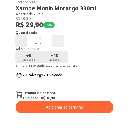
Código:
60871
Xarope Monin Morango 330ml
A partir de 2 unid.
R$ 30,90
R$ 29,90
-
3
%
Quantidade:
unidade
Adicione mais:
+
5
+
10
unidades
unidades
Adicione
+
1
unidade
e aproveite o desconto
= 0 caixa
= 1 unidade
Resumo da compra:
1
unidade
·
R$ 30,90
Adicionar ao carrinho