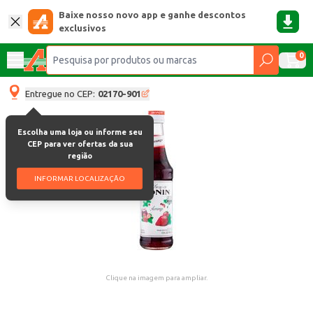
Baixe nosso novo app e ganhe descontos
exclusivos
0
Entregue no CEP:
02170-901
Escolha uma loja ou informe seu
CEP para ver ofertas da sua
região
INFORMAR LOCALIZAÇÃO
Clique na imagem para ampliar.