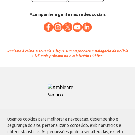
Acompanhe a gente nas redes sociais
Racismo é crime.
Denuncie. Disque 100 ou procure a Delegacia de Polícia
Civil mais próxima ou o Ministério Público.
Atacadão S.A.
Usamos cookies para melhorar a navegação, desempenho e
Avenida Morvan Dias de Figueiredo, 6169, Vila Maria, São Paulo - SP | CEP
segurança do site, personalizar o conteúdo, exibir anúncios e
02170-901 | CNPJ: 75.315.333/0001-09
obter estatísticas. As permissões podem ser alteradas, exceto