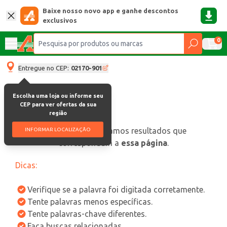
Baixe nosso novo app e ganhe descontos
exclusivos
0
Entregue no CEP:
02170-901
Escolha uma loja ou informe seu
CEP para ver ofertas da sua
região
oops, não encontramos resultados que
INFORMAR LOCALIZAÇÃO
correspondam a
essa página
.
Dicas:
Verifique se a palavra foi digitada corretamente.
Tente palavras menos específicas.
Tente palavras-chave diferentes.
Faça buscas relacionadas.