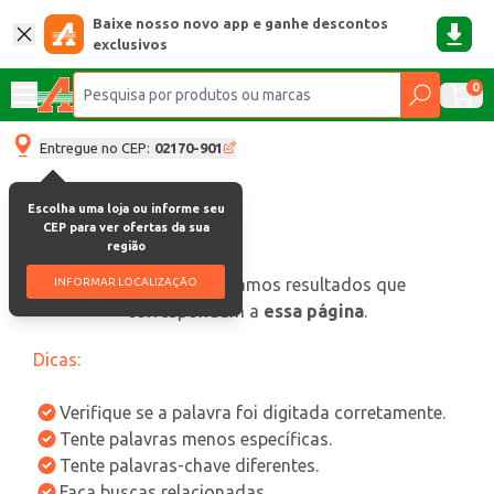
Baixe nosso novo app e ganhe descontos
exclusivos
0
Entregue no CEP:
02170-901
Escolha uma loja ou informe seu
CEP para ver ofertas da sua
região
oops, não encontramos resultados que
INFORMAR LOCALIZAÇÃO
correspondam a
essa página
.
Dicas:
Verifique se a palavra foi digitada corretamente.
Tente palavras menos específicas.
Tente palavras-chave diferentes.
Faça buscas relacionadas.