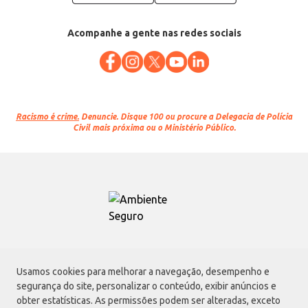
Acompanhe a gente nas redes sociais
Racismo é crime.
Denuncie. Disque 100 ou procure a Delegacia de Polícia
Civil mais próxima ou o Ministério Público.
Atacadão S.A.
Usamos cookies para melhorar a navegação, desempenho e
Avenida Morvan Dias de Figueiredo, 6169, Vila Maria, São Paulo - SP | CEP
segurança do site, personalizar o conteúdo, exibir anúncios e
02170-901 | CNPJ: 75.315.333/0001-09
obter estatísticas. As permissões podem ser alteradas, exceto