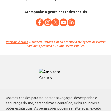
Acompanhe a gente nas redes sociais
Racismo é crime.
Denuncie. Disque 100 ou procure a Delegacia de Polícia
Civil mais próxima ou o Ministério Público.
Atacadão S.A.
Usamos cookies para melhorar a navegação, desempenho e
Avenida Morvan Dias de Figueiredo, 6169, Vila Maria, São Paulo - SP | CEP
segurança do site, personalizar o conteúdo, exibir anúncios e
02170-901 | CNPJ: 75.315.333/0001-09
obter estatísticas. As permissões podem ser alteradas, exceto