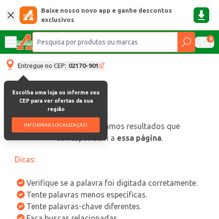
Baixe nosso novo app e ganhe descontos
exclusivos
0
Entregue no CEP:
02170-901
Escolha uma loja ou informe seu
CEP para ver ofertas da sua
região
oops, não encontramos resultados que
INFORMAR LOCALIZAÇÃO
correspondam a
essa página
.
Dicas:
Verifique se a palavra foi digitada corretamente.
Tente palavras menos específicas.
Tente palavras-chave diferentes.
Faça buscas relacionadas.