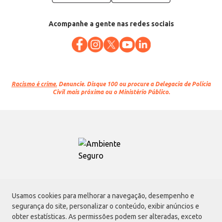
Acompanhe a gente nas redes sociais
Racismo é crime.
Denuncie. Disque 100 ou procure a Delegacia de Polícia
Civil mais próxima ou o Ministério Público.
Atacadão S.A.
Usamos cookies para melhorar a navegação, desempenho e
Avenida Morvan Dias de Figueiredo, 6169, Vila Maria, São Paulo - SP | CEP
segurança do site, personalizar o conteúdo, exibir anúncios e
02170-901 | CNPJ: 75.315.333/0001-09
obter estatísticas. As permissões podem ser alteradas, exceto