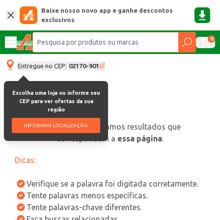
Baixe nosso novo app e ganhe descontos
exclusivos
0
Entregue no CEP:
02170-901
Escolha uma loja ou informe seu
CEP para ver ofertas da sua
região
oops, não encontramos resultados que
INFORMAR LOCALIZAÇÃO
correspondam a
essa página
.
Dicas:
Verifique se a palavra foi digitada corretamente.
Tente palavras menos específicas.
Tente palavras-chave diferentes.
Faça buscas relacionadas.