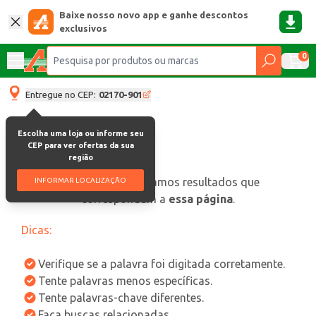
Baixe nosso novo app e ganhe descontos
exclusivos
0
Entregue no CEP:
02170-901
Escolha uma loja ou informe seu
CEP para ver ofertas da sua
região
oops, não encontramos resultados que
INFORMAR LOCALIZAÇÃO
correspondam a
essa página
.
Dicas:
Verifique se a palavra foi digitada corretamente.
Tente palavras menos específicas.
Tente palavras-chave diferentes.
Faça buscas relacionadas.