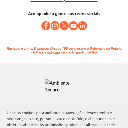
Acompanhe a gente nas redes sociais
Racismo é crime.
Denuncie. Disque 100 ou procure a Delegacia de Polícia
Civil mais próxima ou o Ministério Público.
Atacadão S.A.
Usamos cookies para melhorar a navegação, desempenho e
Avenida Morvan Dias de Figueiredo, 6169, Vila Maria, São Paulo - SP | CEP
segurança do site, personalizar o conteúdo, exibir anúncios e
02170-901 | CNPJ: 75.315.333/0001-09
obter estatísticas. As permissões podem ser alteradas, exceto