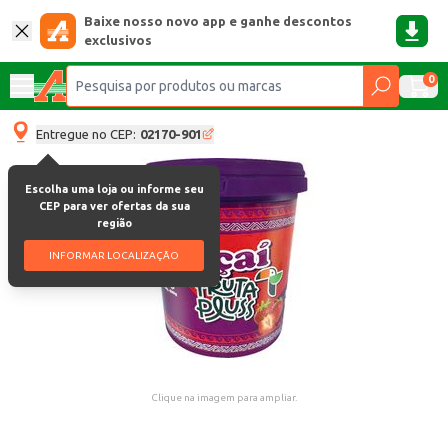
Baixe nosso novo app e ganhe descontos
exclusivos
0
Entregue no CEP:
02170-901
Escolha uma loja ou informe seu
CEP para ver ofertas da sua
região
INFORMAR LOCALIZAÇÃO
Clique na imagem para ampliar.