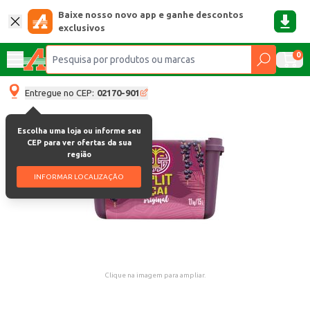
Baixe nosso novo app e ganhe descontos
exclusivos
0
Entregue no CEP:
02170-901
Escolha uma loja ou informe seu
CEP para ver ofertas da sua
região
INFORMAR LOCALIZAÇÃO
Clique na imagem para ampliar.