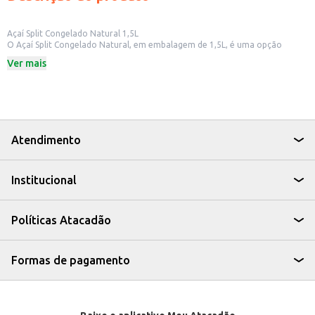
Açaí Split Congelado Natural 1,5L
O Açaí Split Congelado Natural, em embalagem de 1,5L, é uma opção
prática e saborosa para quem aprecia açaí. Ideal para ter sempre à mão,
Ver mais
seja para consumo doméstico ou para oferecer em seu estabelecimento
comercial.
Dicas de Uso:
Prepare deliciosos smoothies e vitaminas.
Sirva com frutas, granola e outros acompanhamentos de sua preferência.
Perfeito para lanchonetes e sorveterias que desejam oferecer açaí aos seus
clientes.
Atendimento
Com o Açaí Split Congelado Natural, você tem a praticidade de um produto
pronto para consumo, mantendo o sabor característico do açaí e a
possibilidade de criar diversas combinações.
Institucional
Políticas Atacadão
Formas de pagamento