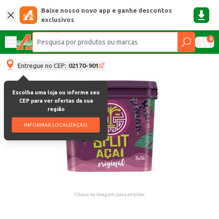
Baixe nosso novo app e ganhe descontos
exclusivos
0
Entregue no CEP:
02170-901
Escolha uma loja ou informe seu
CEP para ver ofertas da sua
região
INFORMAR LOCALIZAÇÃO
Clique na imagem para ampliar.