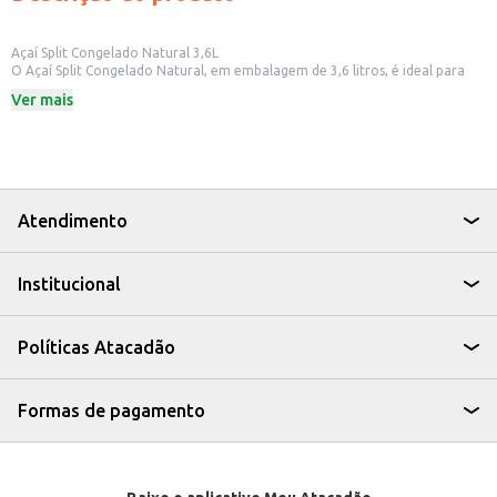
Açaí Split Congelado Natural 3,6L
O Açaí Split Congelado Natural, em embalagem de 3,6 litros, é ideal para
quem busca praticidade e sabor. Perfeito para estabelecimentos comerciais
Ver mais
como sorveterias, lanchonetes e quiosques, o açaí já vem pronto para o
consumo, facilitando o preparo de diversas receitas e sobremesas.
Dicas de Uso:
Prepare tigelas de açaí com frutas, granola e outros acompanhamentos.
Utilize como base para smoothies e vitaminas.
Sirva em taças ou potes para consumo imediato.
Ideal para revenda em pequenos comércios.
Atendimento
Com o Açaí Split Congelado Natural, você oferece um produto saboroso e
versátil, que agrada a diversos paladares e otimiza o tempo no seu
negócio.
Institucional
Políticas Atacadão
Formas de pagamento