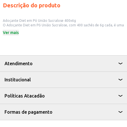
Descrição do produto
Adoçante Diet em Pó União Sucralose 400x6g
O Adoçante Diet em Pó União Sucralose, com 400 sachês de 6g cada, é uma
opção para quem busca substituir o açúcar no dia a dia. Ideal para quem
Ver mais
procura um produto com baixo valor calórico, o adoçante União Sucralose
pode ser utilizado em diversas preparações e bebidas.
Dicas de Uso:
Adicione em cafés, chás e outras bebidas quentes ou frias.
Utilize em receitas de bolos, tortas e sobremesas, substituindo o açúcar.
Perfeito para uso doméstico, em escritórios ou para levar em viagens.
Com o Adoçante Diet em Pó União Sucralose, você tem uma alternativa
Atendimento
para adoçar suas bebidas e receitas, mantendo o sabor e controlando a
ingestão de calorias.
Institucional
Políticas Atacadão
Formas de pagamento