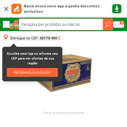
Baixe nosso novo app e ganhe descontos
exclusivos
0
Entregue no CEP:
02170-901
Escolha uma loja ou informe seu
CEP para ver ofertas da sua
região
INFORMAR LOCALIZAÇÃO
Clique na imagem para ampliar.