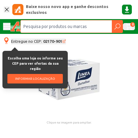
Baixe nosso novo app e ganhe descontos
exclusivos
0
Entregue no CEP:
02170-901
Escolha uma loja ou informe seu
CEP para ver ofertas da sua
região
INFORMAR LOCALIZAÇÃO
Clique na imagem para ampliar.