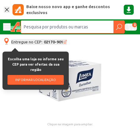
Baixe nosso novo app e ganhe descontos
exclusivos
0
Entregue no CEP:
02170-901
Escolha uma loja ou informe seu
CEP para ver ofertas da sua
região
INFORMAR LOCALIZAÇÃO
Clique na imagem para ampliar.