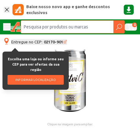
Baixe nosso novo app e ganhe descontos
exclusivos
0
Entregue no CEP:
02170-901
Escolha uma loja ou informe seu
CEP para ver ofertas da sua
região
INFORMAR LOCALIZAÇÃO
Clique na imagem para ampliar.