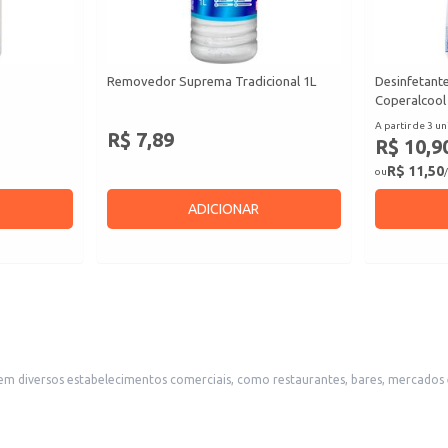
Removedor Suprema Tradicional 1L
Desinfetante
Coperalcool
A partir de 3 un
R$ 7,89
R$ 10,9
R$ 11,50
ou
/
ADICIONAR
o em diversos estabelecimentos comerciais, como restaurantes, bares, mercados 