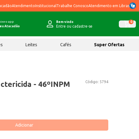
acadão
Atendimento
Institucional
Trabalhe Conosco
Atendimento em Libras
ixe o app
0
Bem-vindo
Entre ou cadastre-se
eu Atacadão
ês
Leites
Cafés
Super Ofertas
Código:
5794
ctericida - 46ºINPM
Adicionar