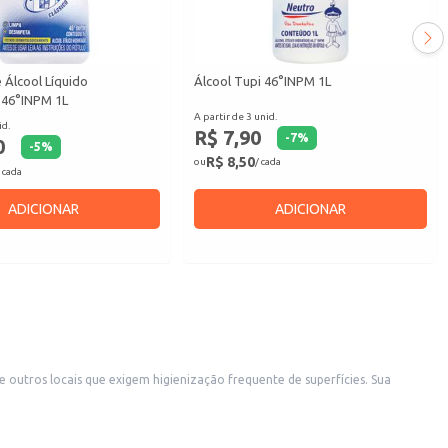
 Álcool Líquido
Álcool Tupi 46°INPM 1L
 46°INPM 1L
A partir de 3 unid.
id.
R$ 7,90
-
7
%
0
-
5
%
R$ 8,50
ou
/ cada
 cada
ADICIONAR
ADICIONAR
e outros locais que exigem higienização frequente de superfícies. Sua