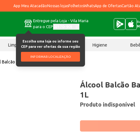
App Meu Atacadão
Nossas lojas
Folhetos
WhatsApp de Ofertas
Cartão At
Entregue pela Loja - Vila Maria
Ba
para o CEP
02170-901
M
Escolha uma loja ou informe seu
Limpeza
Chocolates
Higiene
Beb
CEP para ver ofertas da sua região
INFORMAR LOCALIZAÇÃO
l Balcão Bactericida 46ºINPM 1L
Álcool Balcão Ba
1L
Produto indisponível