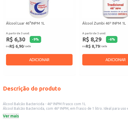
Álcool Luar 46°INPM 1L
Álcool Zumbi 46º INPM 1L
A partir de 3 unid.
A partir de 3 unid.
R$ 6,30
R$ 8,29
-
9
%
-
6
%
R$ 6,90
R$ 8,79
ou
/ cada
ou
/ cada
ADICIONAR
ADICIONAR
Descrição do produto
Álcool Balcão Bactericida - 46º INPM Frasco com 1L
Álcool Balcão Bactericida, com 46º INPM, em frasco de 1 litro. Ideal para us
formulação garante eficácia na eliminação de bactérias.
Ver mais
Frasco com 1 litro.
46º INPM.
Bactericida.