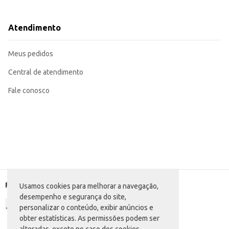
Dicas de Uso:
Aplique o produto diretamente sobre a superfície a ser limpa.
Utilize um pano limpo para espalhar o álcool e remover a sujeira.
Atendimento
Deixe secar naturalmente.
Para melhor resultado, certifique-se de que a superfície esteja limpa antes da
O Álcool Balcão Bactericida oferece praticidade e eficiência na higienização
Meus pedidos
Central de atendimento
Fale conosco
Formas de pagamento
Usamos cookies para melhorar a navegação,
desempenho e segurança do site,
personalizar o conteúdo, exibir anúncios e
obter estatísticas. As permissões podem ser