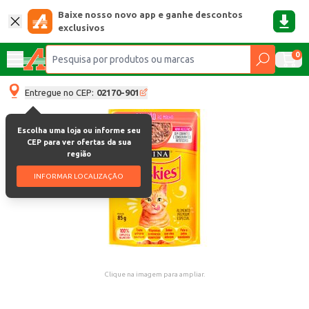
Baixe nosso novo app e ganhe descontos
exclusivos
0
Entregue no CEP:
02170-901
Escolha uma loja ou informe seu
CEP para ver ofertas da sua
região
INFORMAR LOCALIZAÇÃO
Clique na imagem para ampliar.