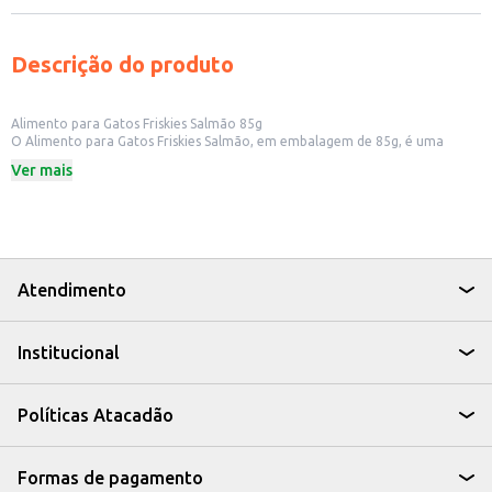
Descrição do produto
Alimento para Gatos Friskies Salmão 85g
O Alimento para Gatos Friskies Salmão, em embalagem de 85g, é uma
opção saborosa e nutritiva para o seu gato. Ideal para complementar a
Ver mais
alimentação diária, este alimento úmido oferece uma textura agradável e
um sabor que os gatos apreciam.
Dicas de Uso:
Pode ser servido como um petisco entre as refeições.
Ideal para misturar com a ração seca, tornando a refeição mais atrativa.
Perfeito para gatos com dificuldade de mastigação.
Uma opção para variar a dieta do seu gato, oferecendo diferentes sabores.
Atendimento
Com o Alimento para Gatos Friskies Salmão, você garante uma refeição
saborosa e contribui para a nutrição do seu felino, oferecendo uma opção
prática e deliciosa para o dia a dia.
Institucional
Políticas Atacadão
Formas de pagamento