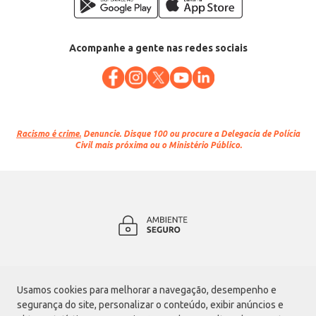
Acompanhe a gente nas redes sociais
Racismo é crime.
Denuncie. Disque 100 ou procure a Delegacia de Polícia
Civil mais próxima ou o Ministério Público.
Atacadão S.A.
Usamos cookies para melhorar a navegação, desempenho e
Avenida Morvan Dias de Figueiredo, 6169, Vila Maria, São Paulo - SP | CEP
segurança do site, personalizar o conteúdo, exibir anúncios e
02170-901 | CNPJ: 75.315.333/0001-09