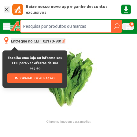
Baixe nosso novo app e ganhe descontos
exclusivos
0
Entregue no CEP:
02170-901
Escolha uma loja ou informe seu
CEP para ver ofertas da sua
região
INFORMAR LOCALIZAÇÃO
Clique na imagem para ampliar.