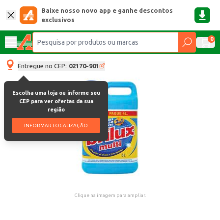
Baixe nosso novo app e ganhe descontos
exclusivos
0
Entregue no CEP:
02170-901
Escolha uma loja ou informe seu
CEP para ver ofertas da sua
região
INFORMAR LOCALIZAÇÃO
Clique na imagem para ampliar.