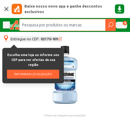
Baixe nosso novo app e ganhe descontos
exclusivos
0
Entregue no CEP:
02170-901
Escolha uma loja ou informe seu
CEP para ver ofertas da sua
região
INFORMAR LOCALIZAÇÃO
Clique na imagem para ampliar.