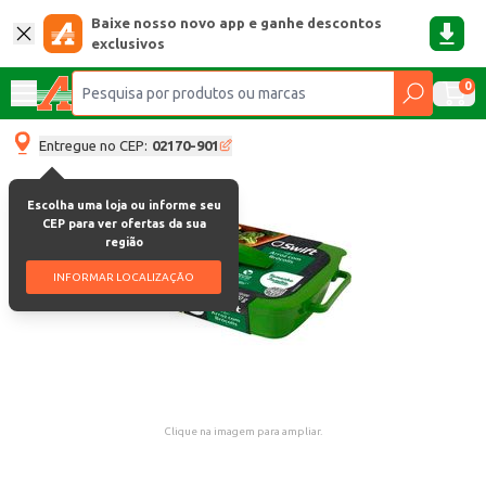
Baixe nosso novo app e ganhe descontos
exclusivos
0
Entregue no CEP:
02170-901
Escolha uma loja ou informe seu
CEP para ver ofertas da sua
região
INFORMAR LOCALIZAÇÃO
Clique na imagem para ampliar.