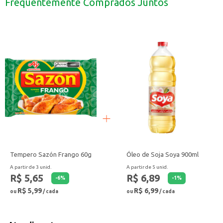
Frequentemente Comprados Juntos
Tempero Sazón Frango 60g
Óleo de Soja Soya 900ml
A partir de 3 unid.
A partir de 5 unid.
R$ 5,65
R$ 6,89
-
6
%
-
1
%
R$ 5,99
R$ 6,99
ou
/ cada
ou
/ cada