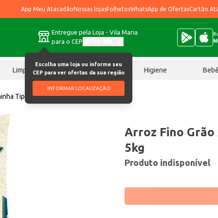
App Meu Atacadão
Nossas lojas
Folhetos
WhatsApp de Ofertas
Cartão At
Entregue pela Loja - Vila Maria
Ba
para o CEP
02170-901
M
Escolha uma loja ou informe seu
Limpeza
Chocolates
Higiene
Beb
CEP para ver ofertas da sua região
INFORMAR LOCALIZAÇÃO
hinha Tipo 1 5kg
Arroz Fino Grão 
5kg
Produto indisponível