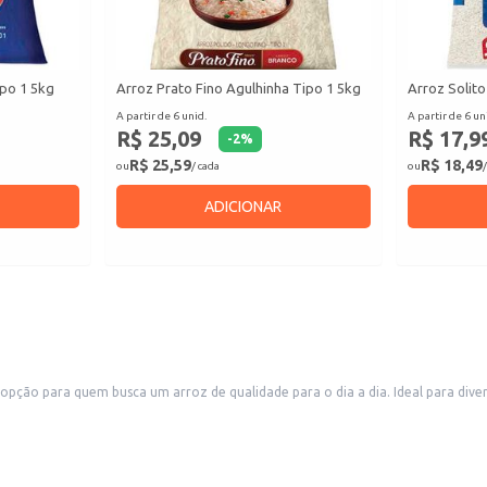
po 1 5kg
Arroz Prato Fino Agulhinha Tipo 1 5kg
Arroz Solito
A partir de 6 unid.
A partir de 6 un
R$ 25,09
R$ 17,9
-
2
%
R$ 25,59
R$ 18,49
ou
/ cada
ou
/
ADICIONAR
ção para quem busca um arroz de qualidade para o dia a dia. Ideal para diversos
arroz doce.
erciais.
lidade e saboroso para suas refeições, seja em casa ou no seu negócio.