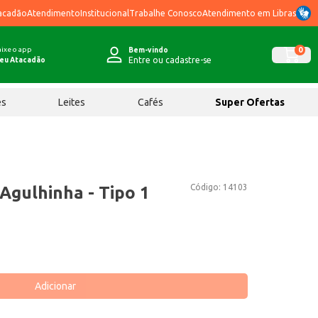
acadão
Atendimento
Institucional
Trabalhe Conosco
Atendimento em Libras
ixe o app
0
Bem-vindo
Entre ou cadastre-se
eu Atacadão
ês
Leites
Cafés
Super Ofertas
Código:
14103
Agulhinha - Tipo 1
Adicionar