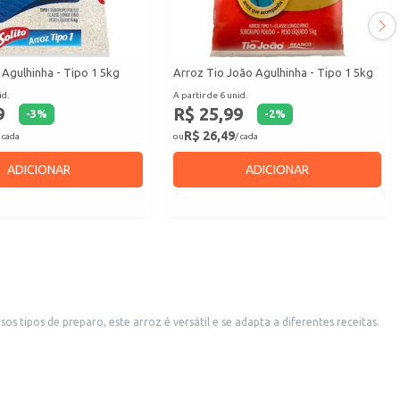
 Agulhinha - Tipo 1 5kg
Arroz Tio João Agulhinha - Tipo 1 5kg
id.
A partir de 6 unid.
9
R$ 25,99
-
3
%
-
2
%
R$ 26,49
 cada
ou
/ cada
ADICIONAR
ADICIONAR
 tipos de preparo, este arroz é versátil e se adapta a diferentes receitas.