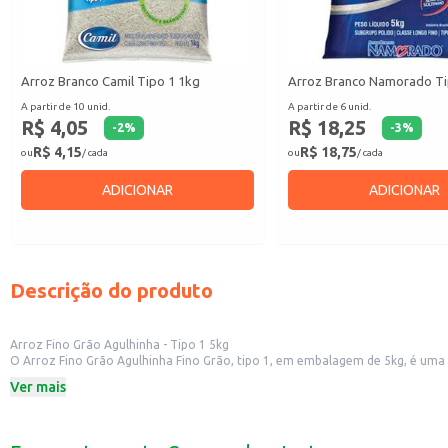
Arroz Branco Camil Tipo 1 1kg
Arroz Branco Namorado Ti
A partir de 10 unid.
A partir de 6 unid.
R$ 4,05
R$ 18,25
-
2
%
-
3
%
R$ 4,15
R$ 18,75
ou
/ cada
ou
/ cada
ADICIONAR
ADICIONAR
Descrição do produto
Arroz Fino Grão Agulhinha - Tipo 1 5kg
O Arroz Fino Grão Agulhinha Fino Grão, tipo 1, em embalagem de 5kg, é uma op
Dicas de Uso:
Ver mais
Perfeito para o preparo de arroz soltinho para acompanhar suas refeições.
Pode ser utilizado em diversas receitas, como risotos, arroz de carreteiro e 
Indicado para uso doméstico, em restaurantes e outros estabelecimentos com
Com o Arroz Fino Grão Agulhinha Fino Grão, você garante um alimento de qua