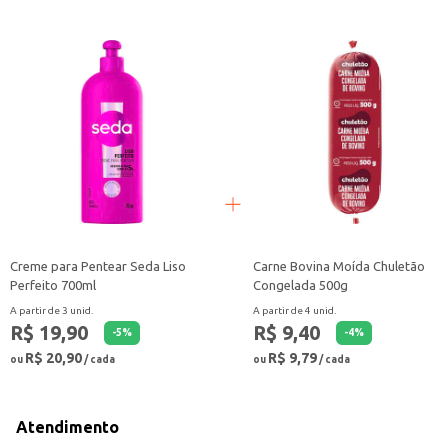
Creme para Pentear Seda Liso
Carne Bovina Moída Chuletão
Perfeito 700ml
Congelada 500g
A partir de 3 unid.
A partir de 4 unid.
R$ 19,90
R$ 9,40
-
5
%
-
4
%
R$ 20,90
R$ 9,79
ou
/ cada
ou
/ cada
Atendimento