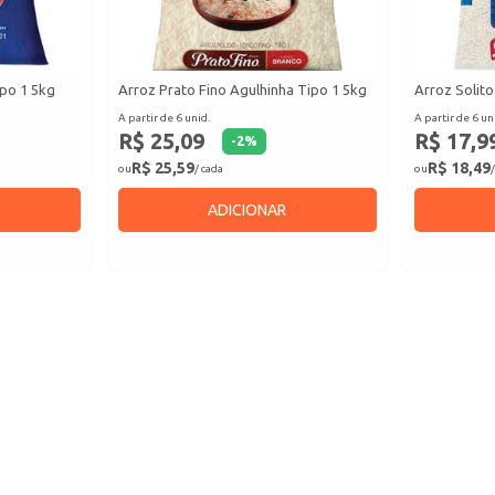
po 1 5kg
Arroz Prato Fino Agulhinha Tipo 1 5kg
Arroz Solito
A partir de 6 unid.
A partir de 6 un
R$ 25,09
R$ 17,9
-
2
%
R$ 25,59
R$ 18,49
ou
/ cada
ou
/
ADICIONAR