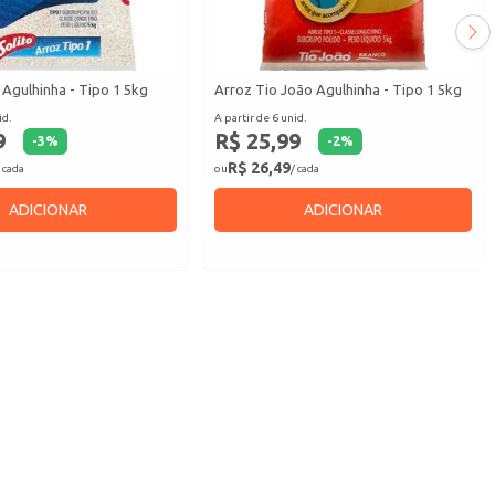
 Agulhinha - Tipo 1 5kg
Arroz Tio João Agulhinha - Tipo 1 5kg
id.
A partir de 6 unid.
9
R$ 25,99
-
3
%
-
2
%
R$ 26,49
 cada
ou
/ cada
ADICIONAR
ADICIONAR