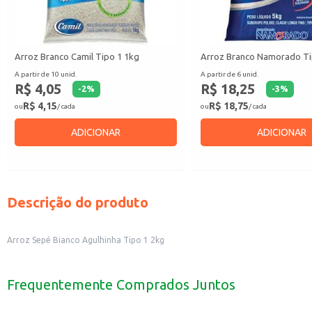
Arroz Branco Camil Tipo 1 1kg
Arroz Branco Namorado Ti
A partir de 10 unid.
A partir de 6 unid.
R$ 4,05
R$ 18,25
-
2
%
-
3
%
R$ 4,15
R$ 18,75
ou
/ cada
ou
/ cada
ADICIONAR
ADICIONAR
Descrição do produto
Arroz Sepé Bianco Agulhinha Tipo 1 2kg
Frequentemente Comprados Juntos