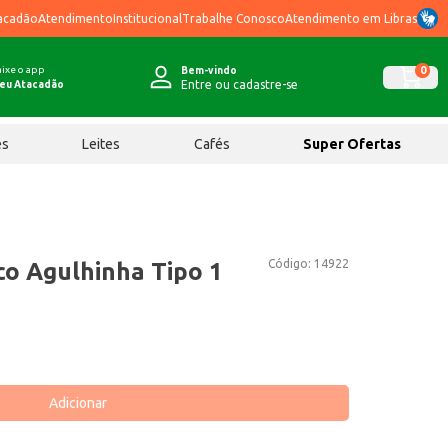
acadão
Atendimento
Institucional
Trabalhe Conosco
Atendimento em Libras
ixe o app
0
Bem-vindo
Entre ou cadastre-se
eu Atacadão
ês
Leites
Cafés
Super Ofertas
Código:
14922
co Agulhinha Tipo 1
Adicionar