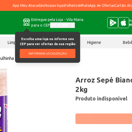
App Meu Atacadão
Nossas lojas
Folhetos
WhatsApp de Ofertas
Cartão At
Entregue pela Loja - Vila Maria
Ba
para o CEP
02170-901
M
Escolha uma loja ou informe seu
Limpeza
Chocolates
Higiene
Beb
CEP para ver ofertas da sua região
INFORMAR LOCALIZAÇÃO
ulhinha Tipo 1 2kg
Arroz Sepé Bian
2kg
Produto indisponível