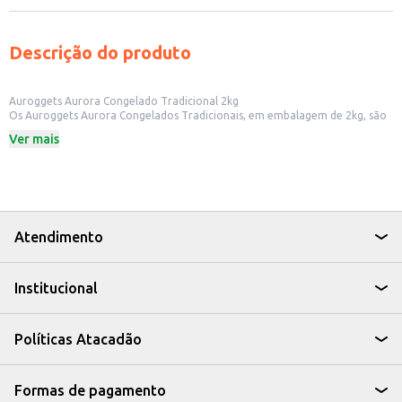
Descrição do produto
Auroggets Aurora Congelado Tradicional 2kg
Os Auroggets Aurora Congelados Tradicionais, em embalagem de 2kg, são
uma opção prática e saborosa para quem busca uma refeição rápida e
Ver mais
fácil. Ideal para famílias, lanchonetes e estabelecimentos comerciais que
desejam oferecer um produto versátil e apreciado por diferentes públicos.
Dicas de Uso:
Perfeito para lanches e refeições rápidas.
Uma ótima opção para festas e eventos.
Pode ser preparado frito, assado ou na airfryer.
Ideal para revenda em estabelecimentos comerciais.
Atendimento
Com os Auroggets Aurora, você tem a praticidade de um produto
congelado sem abrir mão do sabor, tornando suas refeições mais fáceis e
saborosas.
Institucional
Políticas Atacadão
Formas de pagamento