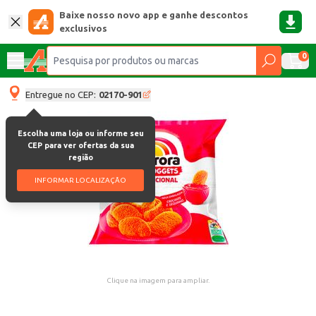
Baixe nosso novo app e ganhe descontos
exclusivos
0
Entregue no CEP:
02170-901
Escolha uma loja ou informe seu
CEP para ver ofertas da sua
região
INFORMAR LOCALIZAÇÃO
Clique na imagem para ampliar.