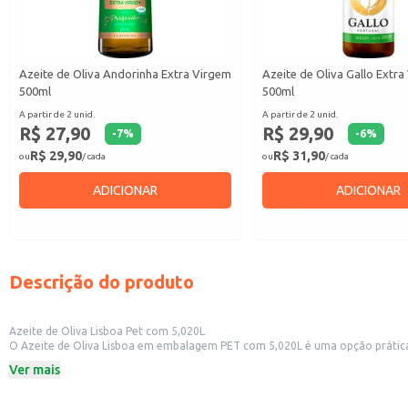
Azeite de Oliva Andorinha Extra Virgem
Azeite de Oliva Gallo Extr
500ml
500ml
A partir de 2 unid.
A partir de 2 unid.
R$ 27,90
R$ 29,90
-
7
%
-
6
%
R$ 29,90
R$ 31,90
ou
/ cada
ou
/ cada
ADICIONAR
ADICIONAR
Descrição do produto
Azeite de Oliva Lisboa Pet com 5,020L
O Azeite de Oliva Lisboa em embalagem PET com 5,020L é uma opção prática e econômica para diversos usos. Sua embalagem facilita o manuseio e armazenamen
mercados e mercearias, além de ser uma boa escolha para uso doméstico em
Ver mais
Dicas de uso:
Ideal para uso em cozinhas profissionais, devido à sua praticidade e rendimen
Perfeito para o preparo de diversos pratos, desde saladas até frituras.