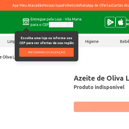
App Meu Atacadão
Nossas lojas
Folhetos
WhatsApp de Ofertas
Cartão At
Entregue pela Loja - Vila Maria
Ba
para o CEP
02170-901
M
Escolha uma loja ou informe seu
Limpeza
Chocolates
Higiene
Beb
CEP para ver ofertas da sua região
INFORMAR LOCALIZAÇÃO
e Oliva Lisboa 5,020L
Azeite de Oliva 
Produto indisponível