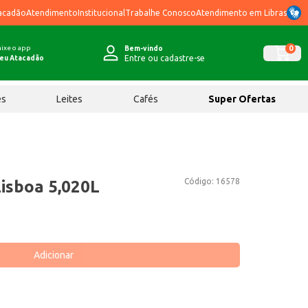
acadão
Atendimento
Institucional
Trabalhe Conosco
Atendimento em Libras
ixe o app
0
Bem-vindo
Entre ou cadastre-se
eu Atacadão
ês
Leites
Cafés
Super Ofertas
Código:
16578
Lisboa 5,020L
Adicionar