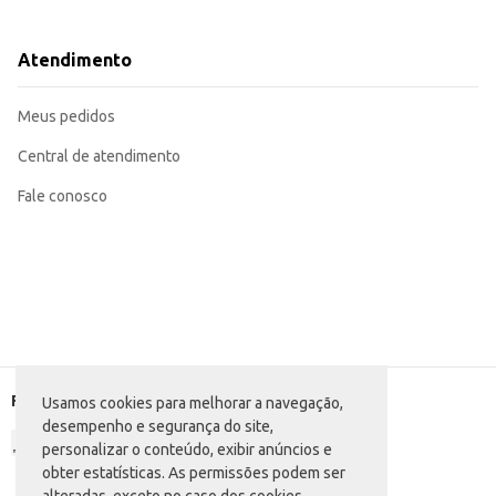
Recomendado para revenda em estabelecimentos comerciais, atendendo a d
Adequado para uso doméstico, fornecendo azeite suficiente para o consumo 
O Azeite de Oliva Lisboa em embalagem PET de 5,020L oferece praticidade e u
Atendimento
embalagem garante a conservação do produto e facilita o seu uso diário.
Marca: Lisboa
Departamento: Mercearia
Meus pedidos
Categoria: Azeite
Conteúdo: 5,020L
EAN: 30824937
Central de atendimento
Fale conosco
Formas de pagamento
Usamos cookies para melhorar a navegação,
desempenho e segurança do site,
personalizar o conteúdo, exibir anúncios e
obter estatísticas. As permissões podem ser