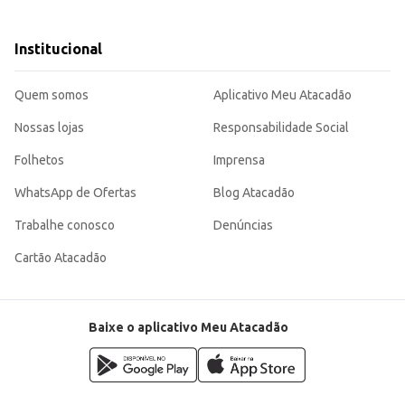
emanda por um produto de qualidade e em grande volume.
de uma família por um período considerável.
m bom custo-benefício, atendendo às necessidades de diversos tipos de cliente
Institucional
Quem somos
Aplicativo Meu Atacadão
Nossas lojas
Responsabilidade Social
Folhetos
Imprensa
WhatsApp de Ofertas
Blog Atacadão
Trabalhe conosco
Denúncias
Cartão Atacadão
Baixe o aplicativo Meu Atacadão