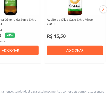
iva Oliveira da Serra Extra
Azeite de Oliva Gallo Extra Virgem
ml
250ml
id.
0
R$ 15,50
-
8
%
 cada
ADICIONAR
ADICIONAR