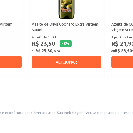
a Virgem
Azeite de Oliva Cocinero Extra Virgem
Azeite de Ol
500ml
Virgem 500
A partir de 2 unid.
A partir de 2 un
R$ 23,50
R$ 21,9
-
8
%
R$ 25,50
R$ 23,90
ou
/ cada
ou
/
ADICIONAR
to, sendo ideal para estabelecimentos comerciais como restaurantes,
 famílias que consomem grandes quantidades de azeite.
to.