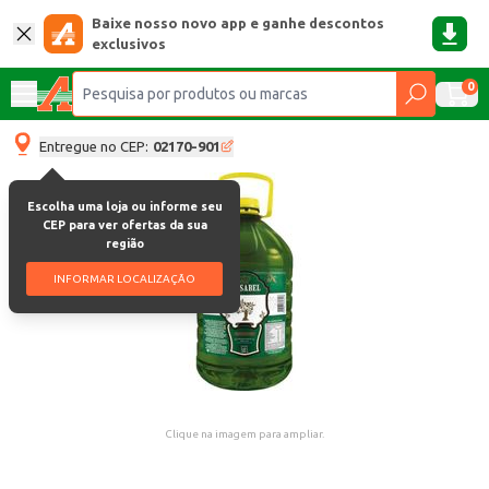
Baixe nosso novo app e ganhe descontos
exclusivos
0
Entregue no CEP:
02170-901
Escolha uma loja ou informe seu
CEP para ver ofertas da sua
região
INFORMAR LOCALIZAÇÃO
Clique na imagem para ampliar.