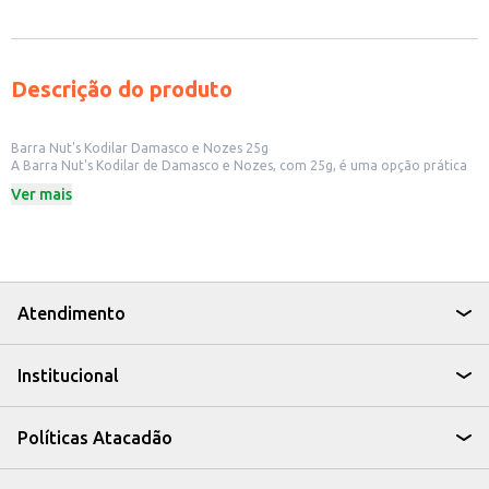
Descrição do produto
Barra Nut's Kodilar Damasco e Nozes 25g
A Barra Nut's Kodilar de Damasco e Nozes, com 25g, é uma opção prática
para quem busca um snack saboroso e nutritivo. Ideal para ter sempre à
Ver mais
mão, seja em casa, no trabalho ou durante atividades físicas.
Dicas de Uso:
Perfeita para um lanche rápido entre as refeições.
Uma alternativa para quem busca opções com ingredientes como damasco
e nozes.
Pode ser consumida por pessoas de diferentes idades e estilos de vida.
A Barra Nut's Kodilar Damasco e Nozes é uma escolha que combina sabor e
Atendimento
praticidade, sendo uma opção para quem busca um snack para o dia a dia.
Institucional
Políticas Atacadão