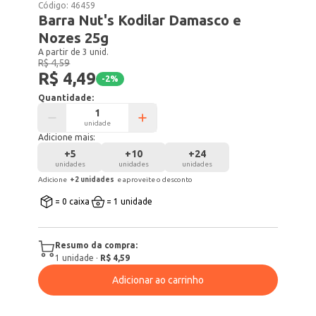
Código:
46459
Barra Nut's Kodilar Damasco e
Nozes 25g
A partir de 3 unid.
R$ 4,59
R$ 4,49
-
2
%
Quantidade:
unidade
Adicione mais:
+
5
+
10
+
24
unidades
unidades
unidades
Adicione
+
2
unidade
s
e aproveite o desconto
= 0 caixa
= 1 unidade
Resumo da compra:
1
unidade
·
R$ 4,59
Adicionar ao carrinho