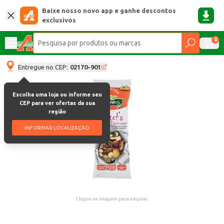
Baixe nosso novo app e ganhe descontos
exclusivos
0
Entregue no CEP:
02170-901
Escolha uma loja ou informe seu
CEP para ver ofertas da sua
região
INFORMAR LOCALIZAÇÃO
Clique na imagem para ampliar.