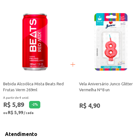
Bebida Alcoólica Mista Beats Red
Vela Aniversário Junco Glitter
Frutas Verm 269ml
Vermelha Nº8 un
A partir de 4 unid.
R$ 5,89
R$ 4,90
-
2
%
R$ 5,99
ou
/ cada
Atendimento