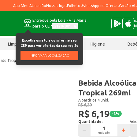
App Meu Atacadão
Nossas lojas
Folhetos
WhatsApp de Ofertas
Cartão At
Entregue pela Loja - Vila Maria
Ba
para o CEP
02170-901
M
Escolha uma loja ou informe seu
Limpeza
Chocolates
Higiene
Beb
CEP para ver ofertas da sua região
INFORMAR LOCALIZAÇÃO
eats Tropical 269ml
Bebida Alcoólica
Tropical 269ml
A partir de 4 unid.
R$ 6,29
R$ 6,19
-
2
%
Quantidade:
Adic
unidade