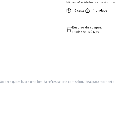
Adicione
+
3
unidade
s
e aproveite o de
= 0 caixa
= 1 unidade
Resumo da compra:
1
unidade
·
R$ 6,29
ão para quem busca uma bebida refrescante e com sabor. Ideal para momentos 
te para quem aprecia uma bebida com sabor e praticidade.