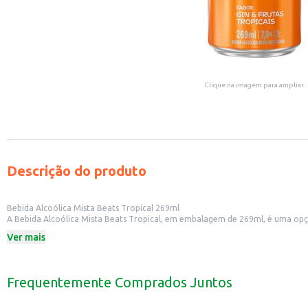
Clique na imagem para ampliar.
Descrição do produto
Bebida Alcoólica Mista Beats Tropical 269ml
A Bebida Alcoólica Mista Beats Tropical, em embalagem de 269ml, é uma opç
praticidade para você aproveitar.
Ver mais
Dicas de Uso:
Perfeita para consumir em festas e eventos.
Uma boa pedida para happy hours e encontros com amigos.
Pode ser apreciada gelada, diretamente da lata.
Frequentemente Comprados Juntos
A Bebida Alcoólica Mista Beats Tropical é uma escolha saborosa e convenien