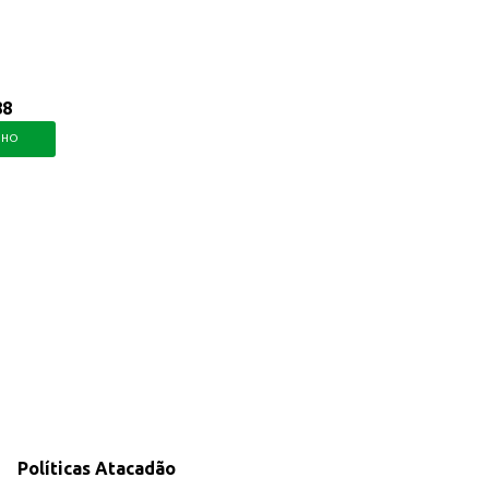
88
NHO
Políticas Atacadão