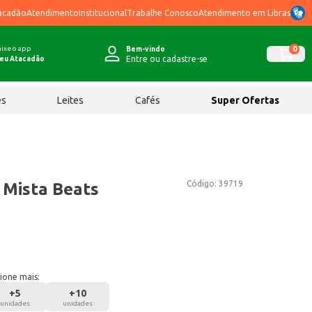
acadão
Atendimento
Institucional
Trabalhe Conosco
Atendimento em Libras
ixe o app
0
Bem-vindo
Entre ou cadastre-se
eu Atacadão
ês
Leites
Cafés
Super Ofertas
Código:
39719
 Mista Beats
ione mais:
+
5
+
10
unidades
unidades