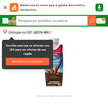
Baixe nosso novo app e ganhe descontos
exclusivos
0
Entregue no CEP:
02170-901
Escolha uma loja ou informe seu
CEP para ver ofertas da sua
região
INFORMAR LOCALIZAÇÃO
Clique na imagem para ampliar.