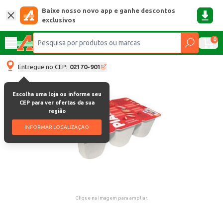
Baixe nosso novo app e ganhe descontos
exclusivos
0
Entregue no CEP:
02170-901
Escolha uma loja ou informe seu
CEP para ver ofertas da sua
região
INFORMAR LOCALIZAÇÃO
Clique na imagem para ampliar.