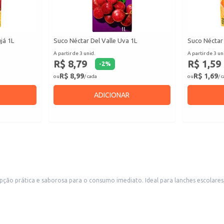
já 1L
Suco Néctar Del Valle Uva 1L
Suco Néctar
A partir de 3 unid.
A partir de 3 un
R$ 8,79
R$ 1,59
-
2
%
R$ 8,99
R$ 1,69
ou
/ cada
ou
/ 
ADICIONAR
ção prática e saborosa para o consumo imediato. Ideal para lanches escolar
facilita o transporte e o consumo, evitando desperdícios.