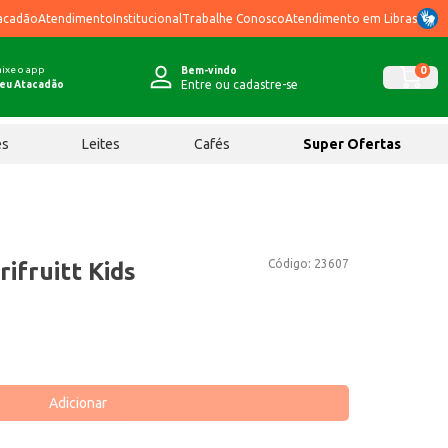
acadão
Atendimento
Institucional
Trabalhe Conosco
Atendimento em Libras
ixe o app
0
Bem-vindo
Entre ou cadastre-se
eu Atacadão
ês
Leites
Cafés
Super Ofertas
Código:
23607
ifruitt Kids
Adicionar