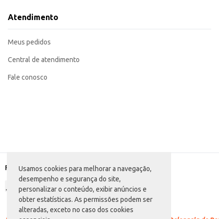
Ideal para lanches escolares.
Perfeita para complementar refeições rápidas.
Atendimento
Uma opção prática para estabelecimentos comerciais que oferecem bebidas ao
A Bebida Mista Marifruitt Kids Maracujá oferece praticidade e sabor em uma
Meus pedidos
Central de atendimento
Fale conosco
Formas de pagamento
Usamos cookies para melhorar a navegação,
desempenho e segurança do site,
personalizar o conteúdo, exibir anúncios e
obter estatísticas. As permissões podem ser
alteradas, exceto no caso dos cookies