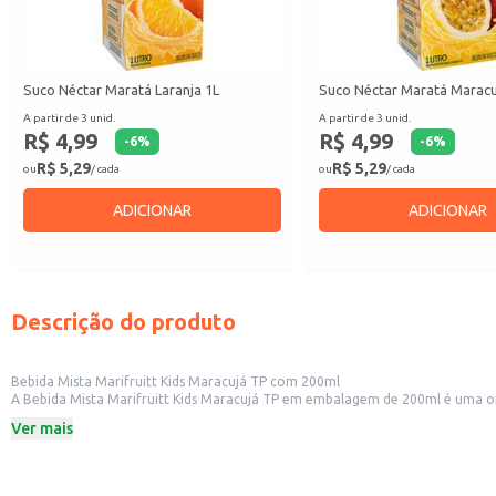
Suco Néctar Maratá Laranja 1L
Suco Néctar Maratá Maracu
A partir de 3 unid.
A partir de 3 unid.
R$ 4,99
R$ 4,99
-
6
%
-
6
%
R$ 5,29
R$ 5,29
ou
/ cada
ou
/ cada
ADICIONAR
ADICIONAR
Descrição do produto
Bebida Mista Marifruitt Kids Maracujá TP com 200ml
A Bebida Mista Marifruitt Kids Maracujá TP em embalagem de 200ml é uma op
como restaurantes, lanchonetes e buffets infantis. Sua embalagem individual 
Ver mais
Embalagem de 200ml.
Sabor maracujá.
Dicas de Uso:
Sirva gelada diretamente da embalagem.