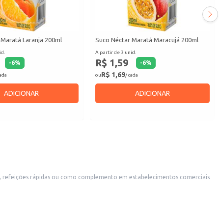
 Maratá Laranja 200ml
Suco Néctar Maratá Maracujá 200ml
id.
A partir de 3 unid.
R$ 1,59
-
6
%
-
6
%
R$ 1,69
cada
ou
/ cada
ADICIONAR
ADICIONAR
es, refeições rápidas ou como complemento em estabelecimentos comerciais