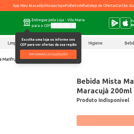
App Meu Atacadão
Nossas lojas
Folhetos
WhatsApp de Ofertas
Cartão At
Entregue pela Loja - Vila Maria
Ba
para o CEP
02170-901
M
Escolha uma loja ou informe seu
Limpeza
Chocolates
Higiene
Beb
CEP para ver ofertas da sua região
INFORMAR LOCALIZAÇÃO
a Marifruitt Kids Maracujá 200ml
Bebida Mista Mar
Maracujá 200ml
Produto indisponível