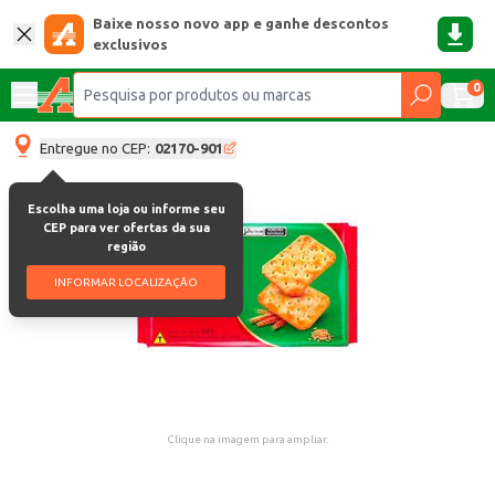
Baixe nosso novo app e ganhe descontos
exclusivos
0
Entregue no CEP:
02170-901
Escolha uma loja ou informe seu
CEP para ver ofertas da sua
região
INFORMAR LOCALIZAÇÃO
Clique na imagem para ampliar.