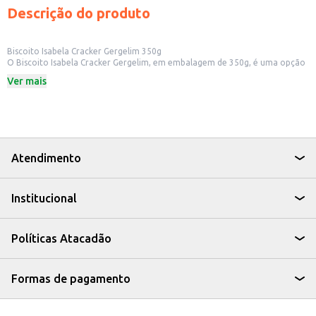
Descrição do produto
Biscoito Isabela Cracker Gergelim 350g
O Biscoito Isabela Cracker Gergelim, em embalagem de 350g, é uma opção
saborosa e prática para diversos momentos. Ideal para quem busca um
Ver mais
snack leve e com um toque especial de gergelim, este biscoito salgado é
perfeito para acompanhar patês, queijos ou para ser consumido puro.
Dicas de Uso:
Excelente para lanches rápidos e práticos.
Ideal para compor tábuas de queijos e petiscos.
Pode ser consumido no café da manhã ou da tarde.
Perfeito para revenda em mercados e estabelecimentos comerciais.
Atendimento
O Biscoito Isabela Cracker Gergelim é uma escolha versátil que agrada a
diversos paladares, oferecendo um sabor agradável e a praticidade que
você procura.
Institucional
Políticas Atacadão
Formas de pagamento