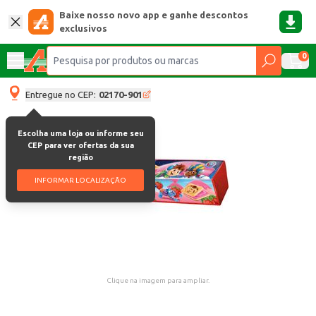
Baixe nosso novo app e ganhe descontos
exclusivos
0
Entregue no CEP:
02170-901
Escolha uma loja ou informe seu
CEP para ver ofertas da sua
região
INFORMAR LOCALIZAÇÃO
Clique na imagem para ampliar.