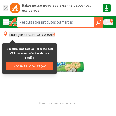
Baixe nosso novo app e ganhe descontos
exclusivos
0
Entregue no CEP:
02170-901
Escolha uma loja ou informe seu
CEP para ver ofertas da sua
região
INFORMAR LOCALIZAÇÃO
Clique na imagem para ampliar.