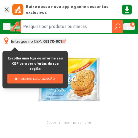
Baixe nosso novo app e ganhe descontos
exclusivos
0
Entregue no CEP:
02170-901
Escolha uma loja ou informe seu
CEP para ver ofertas da sua
região
INFORMAR LOCALIZAÇÃO
Clique na imagem para ampliar.