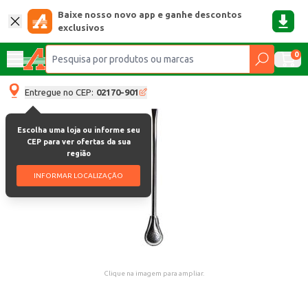
Baixe nosso novo app e ganhe descontos
exclusivos
0
Entregue no CEP:
02170-901
Escolha uma loja ou informe seu
CEP para ver ofertas da sua
região
INFORMAR LOCALIZAÇÃO
Clique na imagem para ampliar.