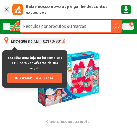
Baixe nosso novo app e ganhe descontos
exclusivos
0
Entregue no CEP:
02170-901
Escolha uma loja ou informe seu
CEP para ver ofertas da sua
região
INFORMAR LOCALIZAÇÃO
Clique na imagem para ampliar.