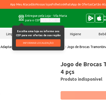
App Meu Atacadão
Nossas lojas
Folhetos
WhatsApp de Ofertas
Cartão At
Entregue pela Loja - Vila Maria
Ba
para o CEP
02170-901
M
Escolha uma loja ou informe seu
Limpeza
Chocolates
Higiene
Beb
CEP para ver ofertas da sua região
INFORMAR LOCALIZAÇÃO
Adaptador, ferramenta, extensão e lanterna
Jogo de Brocas Tramontin
Jogo de Brocas 
4 pçs
Produto indisponível