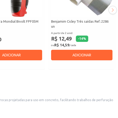
ra Mondial Bivolt FPF05M
Benjamim Cicley Três saídas Ref.:2286
un
A partir de 2 unid.
R$ 12,49
0
-
14
%
R$ 14,59
ou
/ cada
ADICIONAR
ADICIONAR
urações em diferentes tipos de concreto, atendendo às necessidades de profissionais e consumidores.