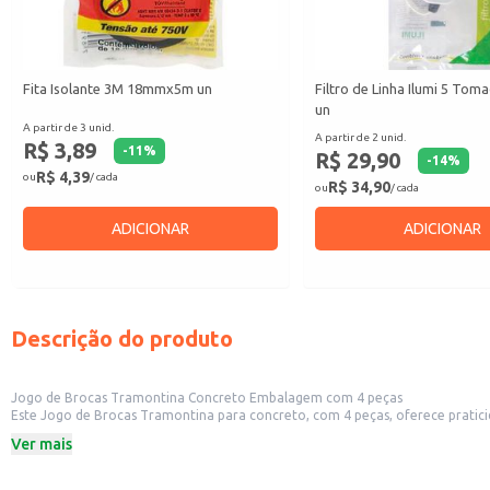
Fita Isolante 3M 18mmx5m un
Filtro de Linha Ilumi 5 Toma
un
A partir de 3 unid.
A partir de 2 unid.
R$ 3,89
-
11
%
R$ 29,90
-
14
%
R$ 4,39
ou
/ cada
R$ 34,90
ou
/ cada
ADICIONAR
ADICIONAR
Descrição do produto
Jogo de Brocas Tramontina Concreto Embalagem com 4 peças
Este Jogo de Brocas Tramontina para concreto, com 4 peças, oferece praticidade e eficiência para diversas tarefas. A embalagem contém um conjunto de 
Ver mais
Dicas de uso:
Ideal para uso em reparos domésticos, como a instalação de prateleiras ou q
Adequado para pequenas construções e reformas, facilitando a perfuração 