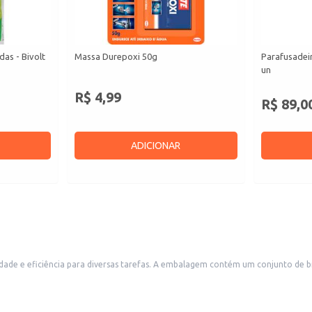
das - Bivolt
Massa Durepoxi 50g
Parafusadei
un
R$ 4,99
R$ 89,0
ADICIONAR
brocas projetadas para uso em concreto, facilitando trabalhos de perfuração
em casa ou em estabelecimentos comerciais que realizam reparos ou construções. Sua utilização é indicada para perf
uadros.
em concreto.