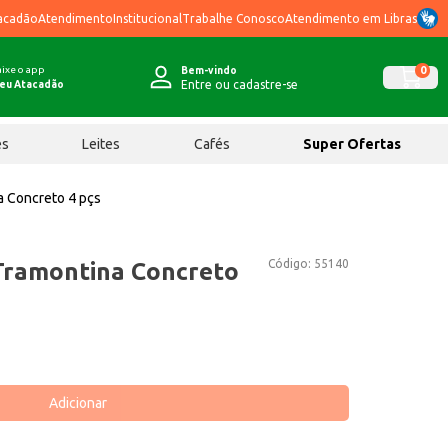
acadão
Atendimento
Institucional
Trabalhe Conosco
Atendimento em Libras
ixe o app
0
Bem-vindo
Entre ou cadastre-se
eu Atacadão
ês
Leites
Cafés
Super Ofertas
a Concreto 4 pçs
Código:
55140
Tramontina Concreto
Adicionar