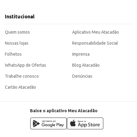
s de instalação ou reparo.
 segurança.
onfiável para diversas aplicações. A praticidade da
Institucional
 opção vantajosa para profissionais e consumidores.
Quem somos
Aplicativo Meu Atacadão
Nossas lojas
Responsabilidade Social
Folhetos
Imprensa
WhatsApp de Ofertas
Blog Atacadão
Trabalhe conosco
Denúncias
Cartão Atacadão
Baixe o aplicativo Meu Atacadão