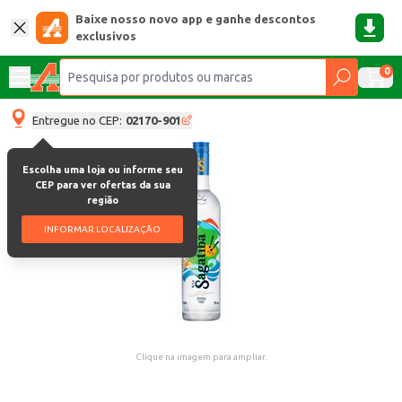
Baixe nosso novo app e ganhe descontos
exclusivos
0
Entregue no CEP:
02170-901
Escolha uma loja ou informe seu
CEP para ver ofertas da sua
região
INFORMAR LOCALIZAÇÃO
Clique na imagem para ampliar.