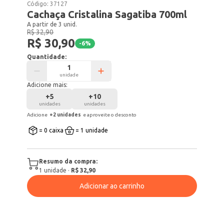
Código:
37127
Cachaça Cristalina Sagatiba 700ml
A partir de 3 unid.
R$ 32,90
R$ 30,90
-
6
%
Quantidade:
unidade
Adicione mais:
+
5
+
10
unidades
unidades
Adicione
+
2
unidade
s
e aproveite o desconto
= 0 caixa
= 1 unidade
Resumo da compra:
1
unidade
·
R$ 32,90
Adicionar ao carrinho