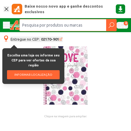
Baixe nosso novo app e ganhe descontos
exclusivos
0
Entregue no CEP:
02170-901
Escolha uma loja ou informe seu
CEP para ver ofertas da sua
região
INFORMAR LOCALIZAÇÃO
Clique na imagem para ampliar.