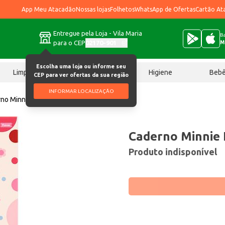
App Meu Atacadão
Nossas lojas
Folhetos
WhatsApp de Ofertas
Cartão At
Entregue pela Loja - Vila Maria
Ba
para o CEP
02170-901
M
Escolha uma loja ou informe seu
Limpeza
Chocolates
Higiene
Beb
CEP para ver ofertas da sua região
INFORMAR LOCALIZAÇÃO
no Minnie Foroni 80 folhas un
Caderno Minnie 
Produto indisponível