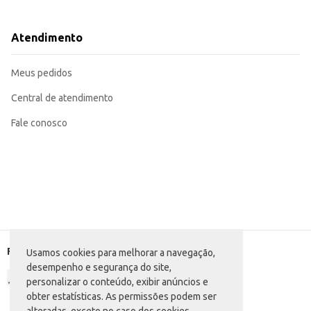
Perfeito para anotações em sala de aula.
Ideal para organizar tarefas e compromissos.
Ótimo para rabiscos e desenhos.
Atendimento
Pode ser usado em casa, na escola ou no trabalho.
O Caderno Minnie Foroni oferece praticidade e um design divertido, sendo u
Meus pedidos
Central de atendimento
Fale conosco
Formas de pagamento
Usamos cookies para melhorar a navegação,
desempenho e segurança do site,
personalizar o conteúdo, exibir anúncios e
obter estatísticas. As permissões podem ser