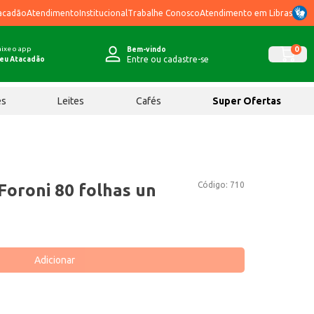
acadão
Atendimento
Institucional
Trabalhe Conosco
Atendimento em Libras
ixe o app
0
Bem-vindo
Entre ou cadastre-se
eu Atacadão
ês
Leites
Cafés
Super Ofertas
Código:
710
Foroni 80 folhas un
Adicionar