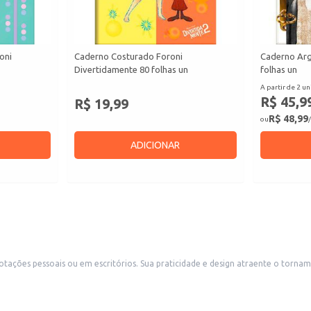
oni
Caderno Costurado Foroni
Caderno Arg
Divertidamente 80 folhas un
folhas un
A partir de 2 un
R$ 45,9
R$ 19,99
R$ 48,99
ou
/
ADICIONAR
otações pessoais ou em escritórios. Sua praticidade e design atraente o torna