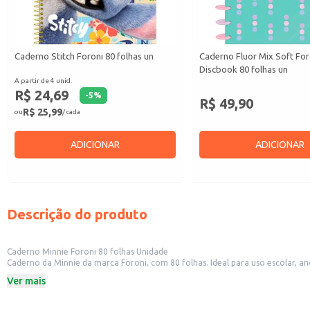
Caderno Stitch Foroni 80 folhas un
Caderno Fluor Mix Soft For
Discbook 80 folhas un
A partir de 4 unid.
R$ 24,69
-
5
%
R$ 49,90
R$ 25,99
ou
/ cada
ADICIONAR
ADICIONAR
Descrição do produto
Caderno Minnie Foroni 80 folhas Unidade
Caderno da Minnie da marca Foroni, com 80 folhas. Ideal para uso escolar, an
Marca: Foroni
Ver mais
80 folhas
Personagem: Minnie
Dicas de Uso: