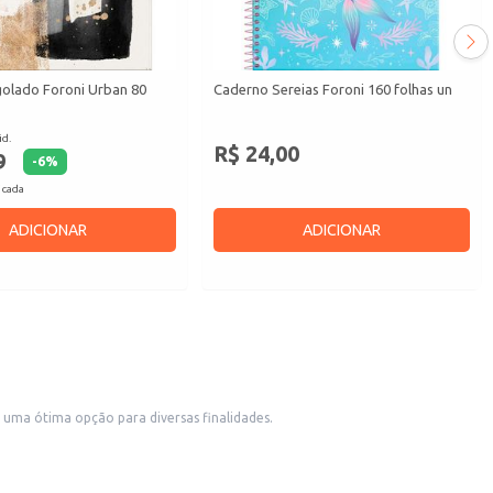
olado Foroni Urban 80
Caderno Sereias Foroni 160 folhas un
id.
R$ 24,00
9
-
6
%
 cada
ADICIONAR
ADICIONAR
m uma ótima opção para diversas finalidades.