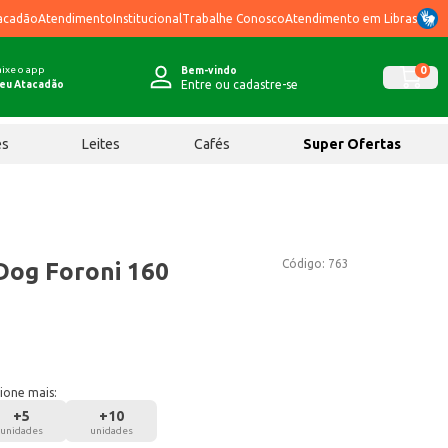
acadão
Atendimento
Institucional
Trabalhe Conosco
Atendimento em Libras
ixe o app
0
Bem-vindo
Entre ou cadastre-se
eu Atacadão
ês
Leites
Cafés
Super Ofertas
Código:
763
Dog Foroni 160
ione mais:
+
5
+
10
unidades
unidades