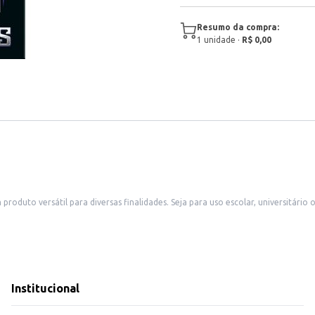
Resumo da compra:
1
unidade
·
R$ 0,00
oduto versátil para diversas finalidades. Seja para uso escolar, universitário 
ciplinas.
orming.
mbretes.
Institucional
a capacidade de armazenamento para suas anotações e atividades.