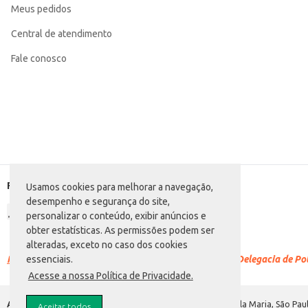
Meus pedidos
Central de atendimento
Fale conosco
Formas de pagamento
Usamos cookies para melhorar a navegação,
desempenho e segurança do site,
personalizar o conteúdo, exibir anúncios e
obter estatísticas. As permissões podem ser
alteradas, exceto no caso dos cookies
Racismo é crime.
Denuncie. Disque 100 ou procure a Delegacia de Polí
essenciais.
Acesse a nossa Política de Privacidade.
Atacadão S.A.
Avenida Morvan Dias de Figueiredo, 6169, Vila Maria, São Paul
Aceitar todos