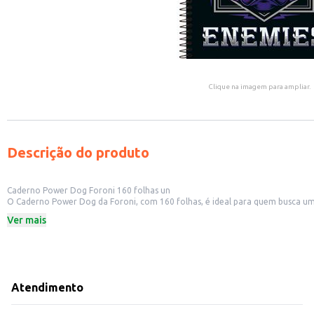
Clique na imagem para ampliar.
Descrição do produto
Caderno Power Dog Foroni 160 folhas un
O Caderno Power Dog da Foroni, com 160 folhas, é ideal para quem busca um pr
suas necessidades.
Ver mais
Este caderno é uma escolha prática para:
Estudantes que precisam de um caderno com muitas folhas para diferentes dis
Profissionais que desejam um caderno para anotações em reuniões e brainst
Pessoas que gostam de ter um caderno à mão para escrever ideias, listas e le
Dicas de Uso:
Utilize para anotações em sala de aula ou durante palestras.
Atendimento
Leve para o trabalho para registrar informações importantes.
Use para organizar suas tarefas e compromissos diários.
Com o Caderno Power Dog Foroni, você terá um produto funcional e com bo