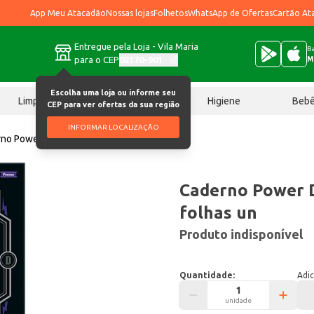
App Meu Atacadão
Nossas lojas
Folhetos
WhatsApp de Ofertas
Cartão At
Entregue pela Loja - Vila Maria
Ba
para o CEP
02170-901
M
Escolha uma loja ou informe seu
Limpeza
Chocolates
Higiene
Beb
CEP para ver ofertas da sua região
INFORMAR LOCALIZAÇÃO
no Power Dog Foroni 160 folhas un
Caderno Power 
folhas un
Produto indisponível
Quantidade:
Adic
unidade