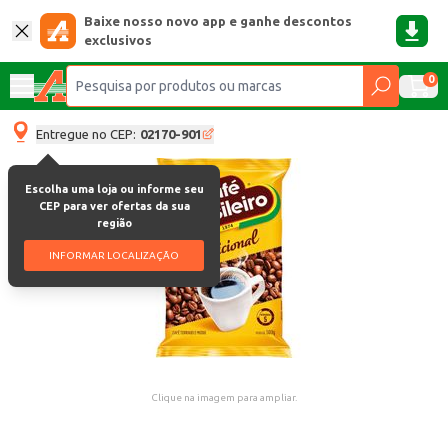
Baixe nosso novo app e ganhe descontos
exclusivos
0
Entregue no CEP:
02170-901
Escolha uma loja ou informe seu
CEP para ver ofertas da sua
região
INFORMAR LOCALIZAÇÃO
Clique na imagem para ampliar.