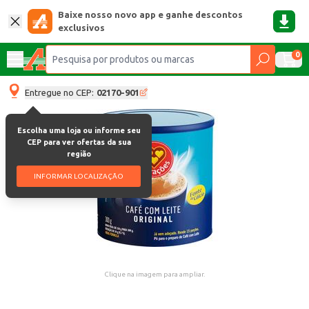
Baixe nosso novo app e ganhe descontos
exclusivos
0
Entregue no CEP:
02170-901
Escolha uma loja ou informe seu
CEP para ver ofertas da sua
região
INFORMAR LOCALIZAÇÃO
Clique na imagem para ampliar.