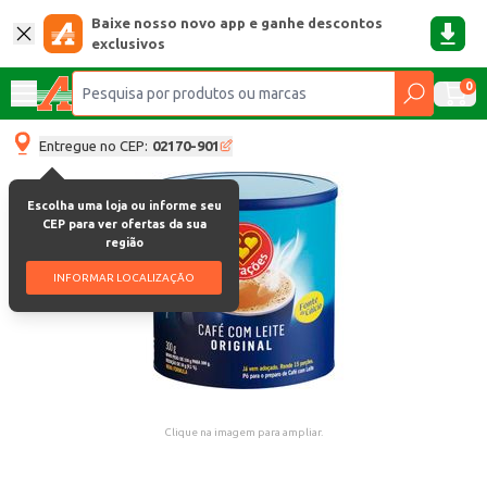
Baixe nosso novo app e ganhe descontos
exclusivos
0
Entregue no CEP:
02170-901
Escolha uma loja ou informe seu
CEP para ver ofertas da sua
região
INFORMAR LOCALIZAÇÃO
Clique na imagem para ampliar.