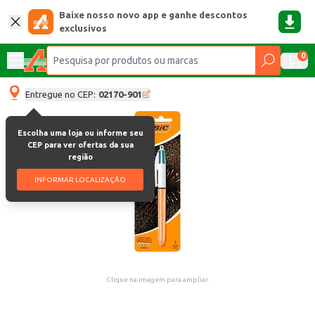
Baixe nosso novo app e ganhe descontos
exclusivos
0
Entregue no CEP:
02170-901
Escolha uma loja ou informe seu
CEP para ver ofertas da sua
região
INFORMAR LOCALIZAÇÃO
Clique na imagem para ampliar.