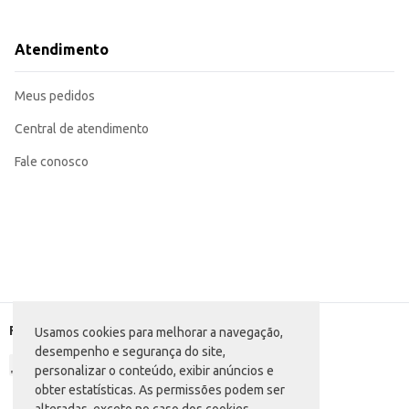
Ideal para levar água, sucos, chás ou café para o trabalho ou atividades exter
Perfeito para manter bebidas quentes ou frias durante várias horas.
Recomendado para uso individual ou em pequenas reuniões.
Atendimento
O Cantil Térmico Soprano Safari oferece praticidade e conservação de tempera
Meus pedidos
Central de atendimento
Fale conosco
Formas de pagamento
Usamos cookies para melhorar a navegação,
desempenho e segurança do site,
personalizar o conteúdo, exibir anúncios e
obter estatísticas. As permissões podem ser