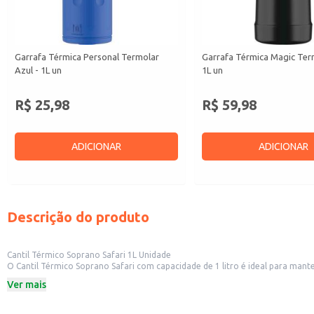
Garrafa Térmica Personal Termolar
Garrafa Térmica Magic Ter
Azul - 1L un
1L un
R$ 25,98
R$ 59,98
ADICIONAR
ADICIONAR
Descrição do produto
Cantil Térmico Soprano Safari 1L Unidade
O Cantil Térmico Soprano Safari com capacidade de 1 litro é ideal para manter
em casa.
Ver mais
Marca: Soprano
Capacidade: 1 litro
Dicas de Uso: