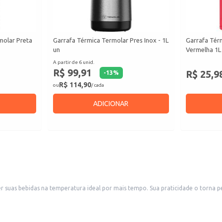
molar Preta
Garrafa Térmica Termolar Pres Inox - 1L
Garrafa Tér
un
Vermelha 1L
A partir de 6 unid.
R$ 99,91
R$ 25,9
-
13
%
R$ 114,90
ou
/ cada
ADICIONAR
 suas bebidas na temperatura ideal por mais tempo. Sua praticidade o torna perf