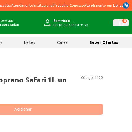
acadão
Atendimento
Institucional
Trabalhe Conosco
Atendimento em Libras
ixe o app
0
Bem-vindo
Entre ou cadastre-se
eu Atacadão
ês
Leites
Cafés
Super Ofertas
Código:
6120
oprano Safari 1L un
Adicionar