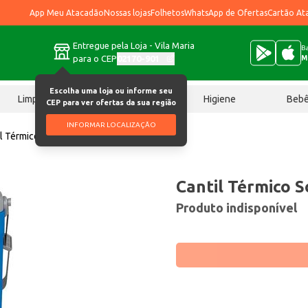
App Meu Atacadão
Nossas lojas
Folhetos
WhatsApp de Ofertas
Cartão At
Entregue pela Loja - Vila Maria
Ba
para o CEP
02170-901
M
Escolha uma loja ou informe seu
Limpeza
Chocolates
Higiene
Beb
CEP para ver ofertas da sua região
INFORMAR LOCALIZAÇÃO
l Térmico Soprano Safari 1L un
Cantil Térmico S
Produto indisponível