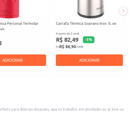
mica Personal Termolar
Garrafa Térmica Soprano Inox 1L un
 un
A partir de 2 unid.
R$ 82,49
-
5
%
8
R$ 86,90
ou
/ cada
ADICIONAR
ADICIONAR
eito para diversas situações, seja no trabalho, em atividades ao ar livre ou